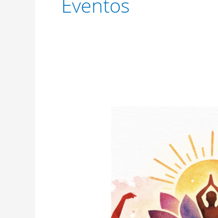
Eventos
LA
DANSA
COM
A
EINA
DE
SALUT,
INCLUSIÓ