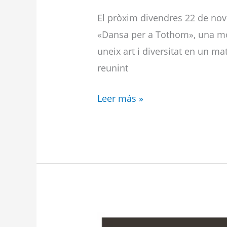
El pròxim divendres 22 de nove
«Dansa per a Tothom», una mos
uneix art i diversitat en un m
reunint
Leer más »
Festival