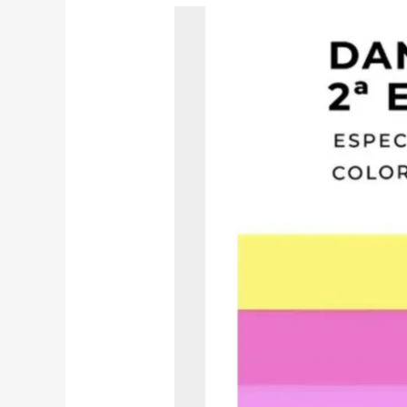
Dansa
per
Tothom
2024