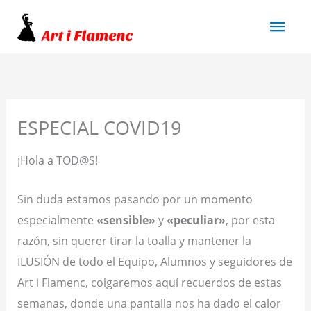
Ir
Men
al
princ
contenido
ESPECIAL COVID19
¡Hola a TOD@S!
Sin duda estamos pasando por un momento
especialmente
«sensible»
y
«peculiar»
, por esta
razón, sin querer tirar la toalla y mantener la
ILUSIÓN de todo el Equipo, Alumnos y seguidores de
Art i Flamenc, colgaremos aquí recuerdos de estas
semanas, donde una pantalla nos ha dado el calor